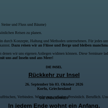
sönlichen Reisen zu planen.
r*in durch Konzepte, Haltung und Methoden unternehmen. Für jedes uns
 kannst.
Dazu reisen wir an Flüsse und Berge und bleiben manchmal
in denen wir uns eigenen Anliegen widmen können. Diese Seminare la
t uns auf Inseln und ans Meer!
DIE INSEL
Rückkehr zur Insel
26. September bis 03. Oktober 2026
Korfu, Griechenland
Auffrischen, Verbinden. Wieder neu aufladen. Persönlich. Beruflich. Un
DIE ENDLICHKEIT
In jedem Ende wohnt ein Anfang.