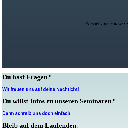
Wieviel von dem, was z
Du hast Fragen?
Wir freuen uns auf deine Nachricht!
Du willst Infos zu unseren Seminaren?
Dann schreib uns doch einfach!
Bleib auf dem Laufenden.