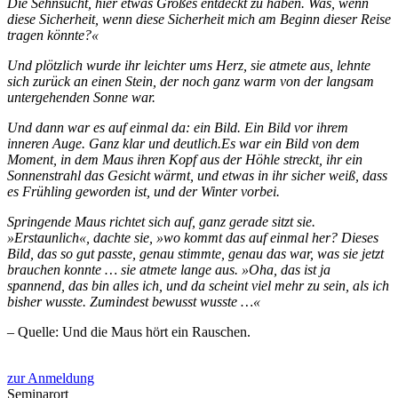
Die Sehnsucht, hier etwas Großes entdeckt zu haben. Was, wenn
diese Sicherheit, wenn diese Sicherheit mich am Beginn dieser Reise
tragen könnte?«
Und plötzlich wurde ihr leichter ums Herz, sie atmete aus, lehnte
sich zurück an einen Stein, der noch ganz warm von der langsam
untergehenden Sonne war.
Und dann war es auf einmal da: ein Bild. Ein Bild vor ihrem
inneren Auge. Ganz klar und deutlich.Es war ein Bild von dem
Moment, in dem Maus ihren Kopf aus der Höhle
streckt, ihr ein
Sonnenstrahl das Gesicht wärmt, und etwas in ihr sicher weiß, dass
es Frühling geworden ist, und der Winter vorbei.
Springende Maus richtet sich auf, ganz gerade sitzt sie.
»Erstaunlich«, dachte sie, »wo kommt das auf einmal her? Dieses
Bild, das so gut passte, genau stimmte, genau das war, was sie jetzt
brauchen konnte … sie atmete lange aus. »Oha, das ist ja
spannend, das bin alles ich, und da scheint viel mehr zu sein, als ich
bisher wusste. Zumindest bewusst wusste …«
– Quelle: Und die Maus hört ein Rauschen.
zur Anmeldung
Seminarort